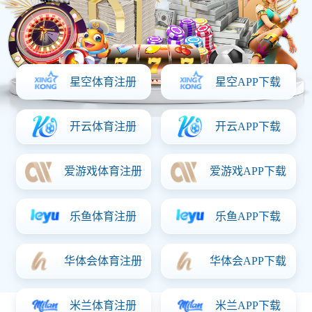
手机App
网页版
纳格尔斯曼vs弗里克：德国队与拜
仁教练体系对球员状态保持能力的
对比分析
2026-06-05 19:43
69 次阅读
首页
/
体育头条